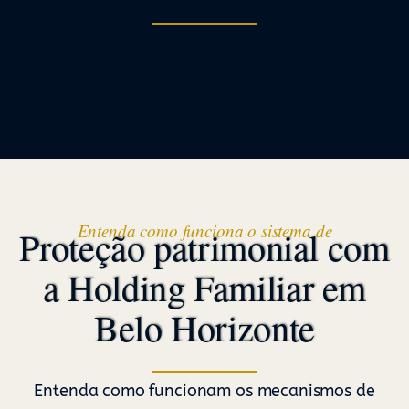
Entenda como funciona o sistema de
Proteção patrimonial com
a Holding Familiar em
Belo Horizonte
Entenda como funcionam os mecanismos de