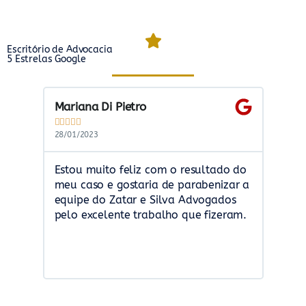
Escritório de Advocacia
5 Estrelas Google
Mariana Di Pietro
Cassi










28/01/2023
18/03/2
Estou muito feliz com o resultado do
Fiquei
meu caso e gostaria de parabenizar a
serviç
equipe do Zatar e Silva Advogados
Efici
pelo excelente trabalho que fizeram.