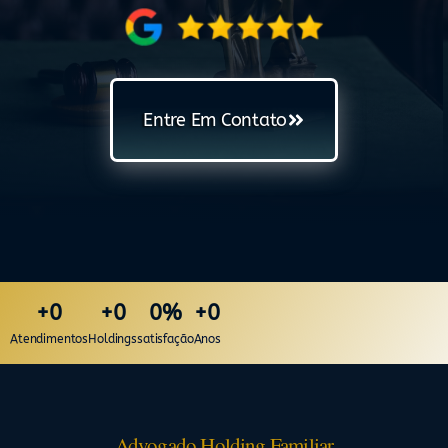
Entre Em Contato
+
0
+
0
0
%
+
0
Atendimentos
Holdings
satisfação
Anos
Advogado Holding Familiar