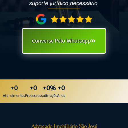
suporte jurídico necessário.
Converse Pelo Whatsapp
+
0
+
0
+
0
%
+
0
Atendimentos
Processos
satisfação
Anos
Advogado Imobiliário São José