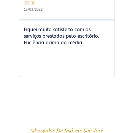










18/03/2022
14/11/2
Fiquei muito satisfeito com os
Suport
serviços prestados pelo escritório.
quali
Eficiência acima da média.
Advogados De Imóveis São José