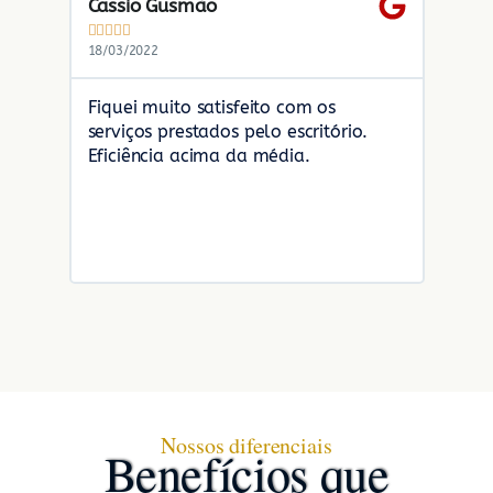
Cassio Gusmão
Noéli










18/03/2022
02/07/2
Fiquei muito satisfeito com os
Moro 
serviços prestados pelo escritório.
os ser
Eficiência acima da média.
remot
nível 
profi
senti 
Nossos diferenciais
Benefícios que