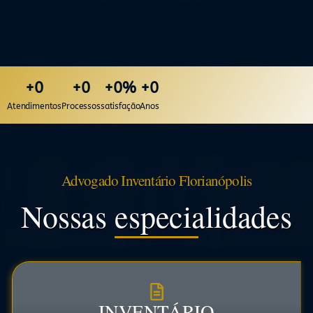
+
0
+
0
+
0
%
+
0
Atendimentos
Processos
satisfação
Anos
Advogado Inventário Florianópolis
Nossas especialidades
INVENTÁRIO