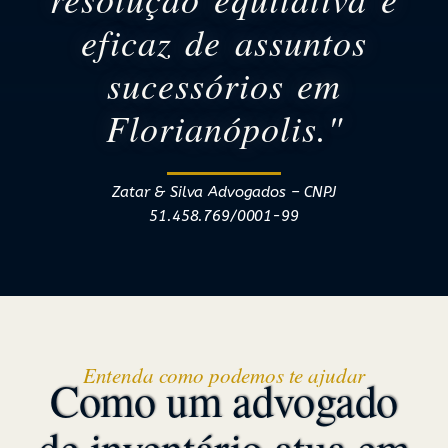
eficaz de assuntos
sucessórios em
Florianópolis."
Zatar & Silva Advogados – CNPJ
51.458.769/0001-99
Entenda como podemos te ajudar
Como um advogado
de inventário atua em