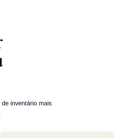
r
u
de inventário mais
.