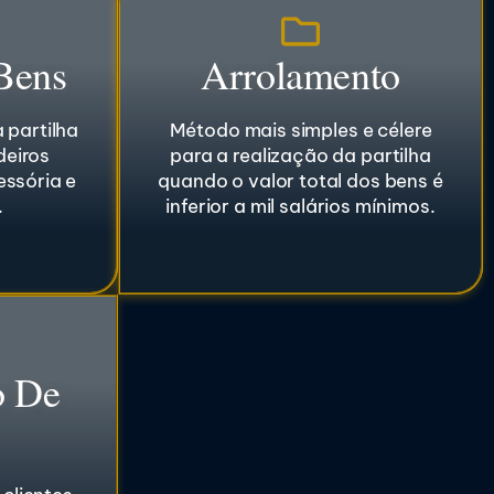
 Bens
Arrolamento
 partilha
Método mais simples e célere
deiros
para a realização da partilha
ssória e
quando o valor total dos bens é
.
inferior a mil salários mínimos.
o De