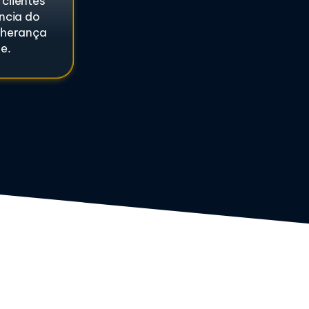
clientes
ncia do
 herança
e.