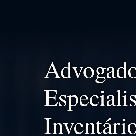
Advogad
Especiali
Inventári