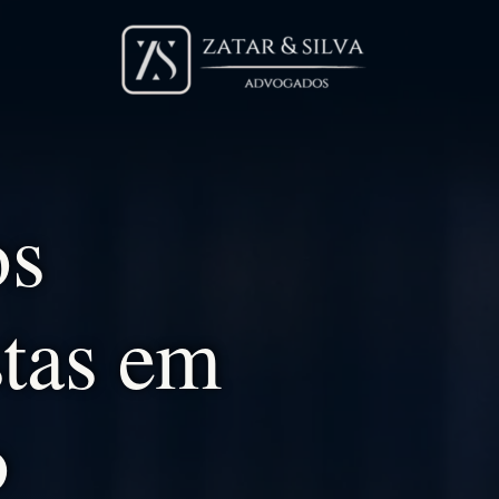
os
stas em
o