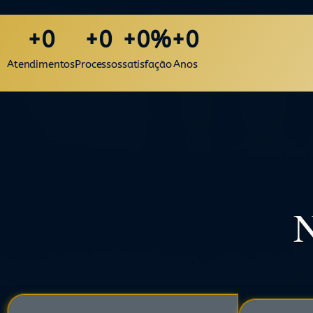
+
0
+
0
+
0
%
+
0
Atendimentos
Processos
satisfação
Anos
N