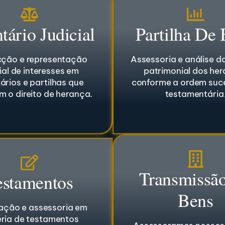
tário Judicial
Partilha De
ção e representação
Assessoria e análise da
ial de interesses em
patrimonial dos her
ários e partilhas que
conforme a ordem suce
 o direito de herança.
testamentária
Transmissã
estamentos
Bens
ação e assessoria em
ria de testamentos