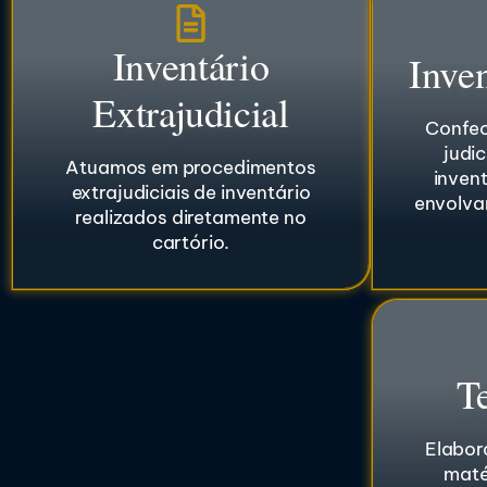
Inventário
Inven
Extrajudicial
Confec
judic
Atuamos em procedimentos
invent
extrajudiciais de inventário
envolvam
realizados diretamente no
cartório.
T
Elabor
maté