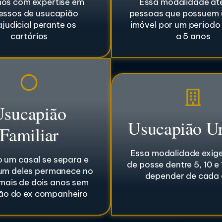
os com expertise em
Essa modalidade at
essos de usucapião
pessoas que possuem 
ajudicial perante os
imóvel por um periodo
cartórios
a 5 anos
Usucapião
Usucapião U
Familiar
Essa modalidade exig
 um casal se separa e
de posse dentre 5, 10 e
um deles permanece no
depender de cada
 mais de dois anos sem
ão do ex companheiro