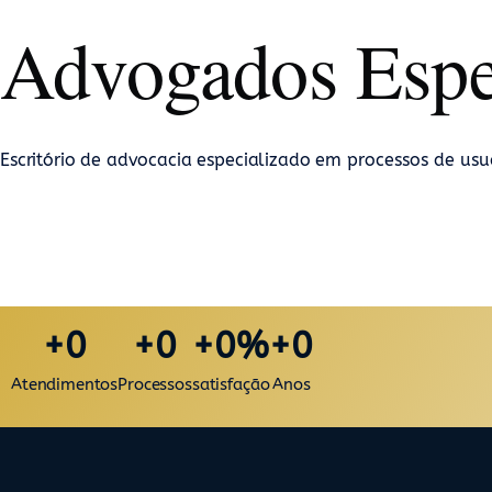
Advogados Espe
Escritório de advocacia especializado em
processos de us
+
0
+
0
+
0
%
+
0
Atendimentos
Processos
satisfação
Anos