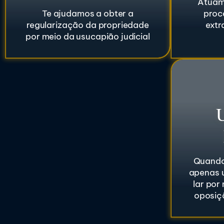
Atuam
Te ajudamos a obter a
proc
regularização da propriedade
extr
por meio da usucapião judicial
Quando
apenas 
lar por
oposiç