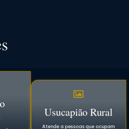
es
o
Usucapião Rural
l
Atende a pessoas que ocupam