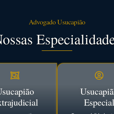
Advogado Usucapião
ossas Especialidad
Usucapião
Usucapiã
trajudicial
Especia