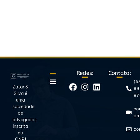
Redes:
Contato:
(4
Zatar &
99
Quem somos
Politica de privacidade
Silva é
87
uma
sociedade
co
de
on
advogados
inscrita
co
no
CNPJ