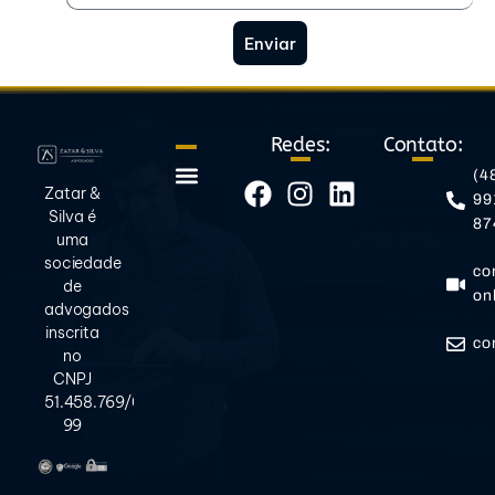
Enviar
Redes:
Contato:
(4
Zatar &
99
Quem somos
Politica de privacidade
Silva é
87
uma
sociedade
co
de
on
advogados
inscrita
co
no
CNPJ
51.458.769/0001-
99